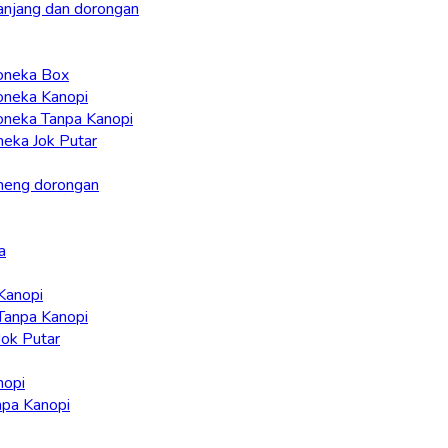
ranjang dan dorongan
Boneka Box
Boneka Kanopi
Boneka Tanpa Kanopi
neka Jok Putar
ameng dorongan
a
Kanopi
 Tanpa Kanopi
Jok Putar
nopi
npa Kanopi