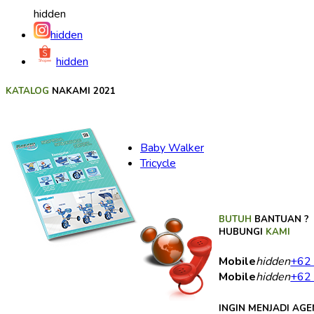
hidden
hidden
hidden
KATALOG
NAKAMI 2021
Baby Walker
Tricycle
BUTUH
BANTUAN ?
HUBUNGI
KAMI
Mobile
hidden
+62
Mobile
hidden
+62
INGIN MENJADI AGE