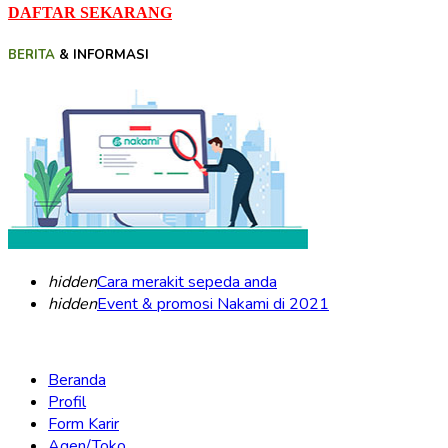
DAFTAR SEKARANG
BERITA
& INFORMASI
hidden
Cara merakit sepeda anda
hidden
Event & promosi Nakami di 2021
Beranda
Profil
Form Karir
Agen/Toko